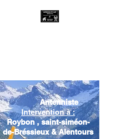
Antenne & SAT
Multiservice -
06.20.00.83.76
Antenniste et dépanneur
électroménager
Antenniste
Intervention à
:
Roybon , saint-siméon-
de-Bréssieux & Alentours