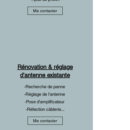
Me contacter
Rénovation & réglage
d'antenne existante
-Recherche de panne
-Réglage de l'antenne
-Pose d'amplificateur
-Réfection câblerie...
Me contacter