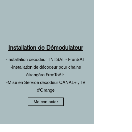
Installation de Démodulateur
-Installation décodeur TNTSAT - FranSAT
-Installation de décodeur pour chaine
étrangère FreeToAir
-Mise en Service décodeur CANAL+ , TV
d'Orange
Me contacter