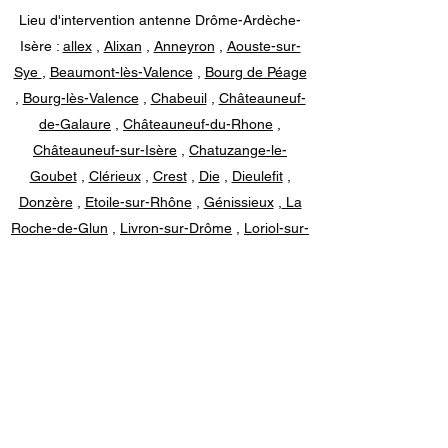
Lieu d'intervention antenne Drôme-Ardèche-
Isère :
allex
,
Alixan
,
Anneyron
,
Aouste-sur-
Sye
,
Beaumont-lès-Valence
,
Bourg de Péage
,
Bourg-lès-Valence
,
Chabeuil
,
Châteauneuf-
de-Galaure
,
Châteauneuf-du-Rhone
,
Châteauneuf-sur-Isère
,
Chatuzange-le-
Goubet
,
Clérieux
,
Crest
,
Die
,
Dieulefit
,
Donzère
,
Etoile-sur-Rhône
,
Génissieux
,
La
Roche-de-Glun
,
Livron-sur-Drôme
,
Loriol-sur-
Drôme
,
Malataverne
,
Malissard
,
Mercurol-
Veaunes
,
Montboucher-sur-Jabron
,
Montélier
,
Montélimar
,
Montmeyran
,
Mours-Saint-
Eusèbe
,
Nyons
,
Peyrins
,
Pierrelatte
,
Pont-
de-l'Isère
,
Portes-lès-Valence
,
Romans-sur-
Isère
,
Saint-Donat-sur-l'Herbasse
,
Saint-
Jean-en-Royans
,
Saint-Marcel-lès-Valence
,
Saint-Paul-Trois-Châteaux
,
Saint-Rambert-