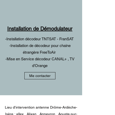
Installation de Démodulateur
-Installation décodeur TNTSAT - FranSAT
-Installation de décodeur pour chaine
étrangère FreeToAir
-Mise en Service décodeur CANAL+ , TV
d'Orange
Me contacter
Lieu d'intervention antenne Drôme-Ardèche-
Isère :
allex
,
Alixan
,
Anneyron
,
Aouste-sur-