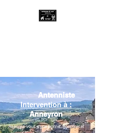
Antenne & SAT
Multiservice -
06.20.00.83.76
Antenniste et dépanneur
électroménager
Antenniste
Intervention à
:
Anneyron
Assurez-vous d'une bonne réception et