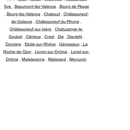
Sye
,
Beaumont-lès-Valence
,
Bourg de Péage
,
Bourg-lès-Valence
,
Chabeuil
,
Châteauneuf-
de-Galaure
,
Châteauneuf-du-Rhone
,
Châteauneuf-sur-Isère
,
Chatuzange-le-
Goubet
,
Clérieux
,
Crest
,
Die
,
Dieulefit
,
Donzère
,
Etoile-sur-Rhône
,
Génissieux
,
La
Roche-de-Glun
,
Livron-sur-Drôme
,
Loriol-sur-
Drôme
,
Malataverne
,
Malissard
,
Mercurol-
Veaunes
,
Montboucher-sur-Jabron
,
Montélier
,
Montélimar
,
Montmeyran
,
Mours-Saint-
Eusèbe
,
Nyons
,
Peyrins
,
Pierrelatte
,
Pont-
de-l'Isère
,
Portes-lès-Valence
,
Romans-sur-
Isère
,
Saint-Donat-sur-l'Herbasse
,
Saint-
Jean-en-Royans
,
Saint-Marcel-lès-Valence
,
Saint-Paul-Trois-Châteaux
,
Saint-Rambert-
d'Albon
,
Saint-Sorlin-en-Valloire
,
Saint-Uze
,
Saint-Vallier
,
Tain-l'Hermitage
,
Valence
,