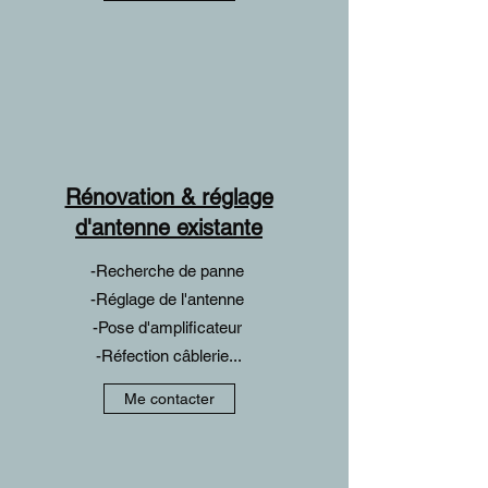
Rénovation & réglage
d'antenne existante
-Recherche de panne
-Réglage de l'antenne
-Pose d'amplificateur
-Réfection câblerie...
Me contacter