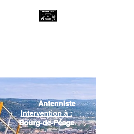
Antenne & SAT
Multiservice -
06.20.00.83.76
Antenniste et dépanneur
électroménager
Antenniste
Intervention à
:
Bourg-de-Péage