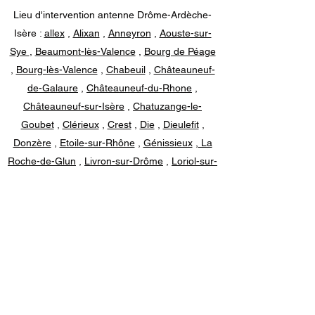
Lieu d'intervention antenne Drôme-Ardèche-
Isère :
allex
,
Alixan
,
Anneyron
,
Aouste-sur-
Sye
,
Beaumont-lès-Valence
,
Bourg de Péage
,
Bourg-lès-Valence
,
Chabeuil
,
Châteauneuf-
de-Galaure
,
Châteauneuf-du-Rhone
,
Châteauneuf-sur-Isère
,
Chatuzange-le-
Goubet
,
Clérieux
,
Crest
,
Die
,
Dieulefit
,
Donzère
,
Etoile-sur-Rhône
,
Génissieux
,
La
Roche-de-Glun
,
Livron-sur-Drôme
,
Loriol-sur-
Drôme
,
Malataverne
,
Malissard
,
Mercurol-
Veaunes
,
Montboucher-sur-Jabron
,
Montélier
,
Montélimar
,
Montmeyran
,
Mours-Saint-
Eusèbe
,
Nyons
,
Peyrins
,
Pierrelatte
,
Pont-
de-l'Isère
,
Portes-lès-Valence
,
Romans-sur-
Isère
,
Saint-Donat-sur-l'Herbasse
,
Saint-
Jean-en-Royans
,
Saint-Marcel-lès-Valence
,
Saint-Paul-Trois-Châteaux
,
Saint-Rambert-