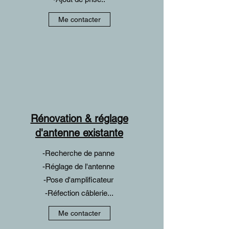
Me contacter
Rénovation & réglage
d'antenne existante
-Recherche de panne
-Réglage de l'antenne
-Pose d'amplificateur
-Réfection câblerie...
Me contacter