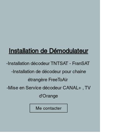
Installation de Démodulateur
-Installation décodeur TNTSAT - FranSAT
-Installation de décodeur pour chaine
étrangère FreeToAir
-Mise en Service décodeur CANAL+ , TV
d'Orange
Me contacter