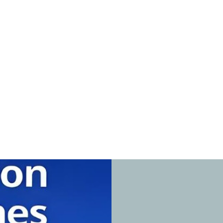
& SAT Multiservice -
83.76
lectroménager