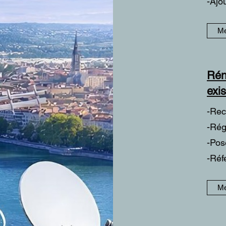
-Ajou
Me
Rén
exi
-Rec
-Rég
-Pos
-Réfe
Me