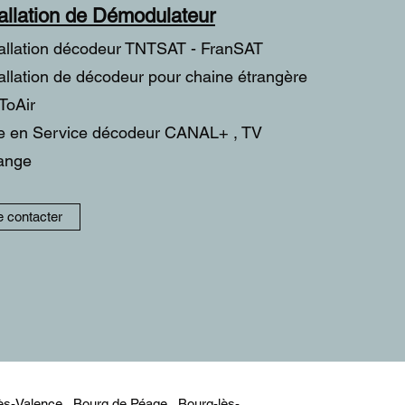
tallation de Démodulateur
tallation décodeur TNTSAT - FranSAT
tallation de décodeur pour chaine étrangère
ToAir
e en Service décodeur CANAL+ , TV
ange
 contacter
ès-Valence
,
Bourg de Péage
,
Bourg-lès-