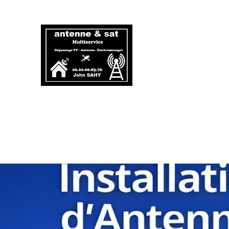
Antenne 
06.20.00.
Antenniste et dépanneur é
Accueil
Antenne