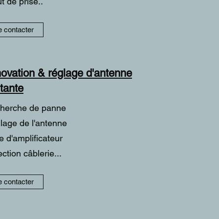
t de prise..
 contacter
ovation & réglage d'antenne
stante
herche de panne
lage de l'antenne
e d'amplificateur
ction câblerie...
 contacter