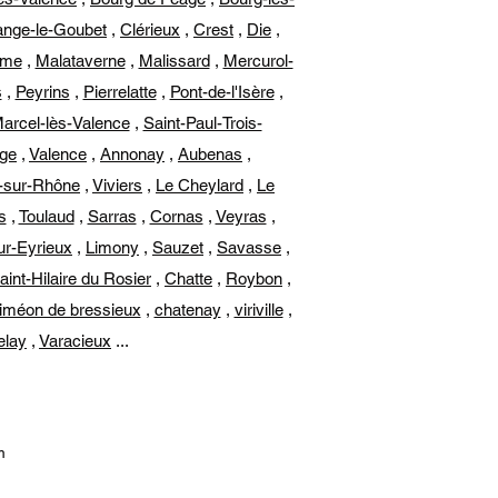
nge-le-Goubet
,
Clérieux
,
Crest
,
Die
,
ôme
,
Malataverne
,
Malissard
,
Mercurol-
s
,
Peyrins
,
Pierrelatte
,
Pont-de-l'Isère
,
Marcel-lès-Valence
,
Saint-Paul-Trois-
age
,
Valence
,
Annonay
,
Aubenas
,
e-sur-Rhône
,
Viviers
,
Le Cheylard
,
Le
s
,
Toulaud
,
Sarras
,
Cornas
,
Veyras
,
ur-Eyrieux
,
Limony
,
Sauzet
,
Savasse
,
aint-Hilaire du Rosier
,
Chatte
,
Roybon
,
Siméon de bressieux
,
chatenay
,
viriville
,
elay
,
Varacieux
...
m