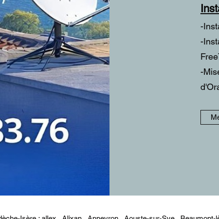
Ins
-Ins
-Ins
Free
-Mis
d'Or
Me
dèche-Isère :
allex
,
Alixan
,
Anneyron
,
Aouste-sur-Sye
,
Beaumont-l