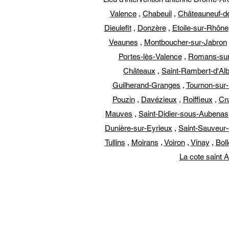
Valence
,
Chabeuil
,
Châteauneuf-d
Dieulefit
,
Donzère
,
Etoile-sur-Rhône
Veaunes
,
Montboucher-sur-Jabron
Portes-lès-Valence
,
Romans-sur
Châteaux
,
Saint-Rambert-d'Al
Guilherand-Granges
,
Tournon-sur
Pouzin
,
Davézieux
,
Roiffieux
,
Cr
Mauves
,
Saint-Didier-sous-Aubenas
Dunière-sur-Eyrieux
,
Saint-Sauveur
Tullins
,
Moirans
,
Voiron
,
Vinay
,
Bol
La cote saint 