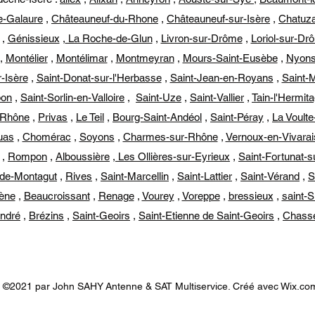
e-Galaure
,
Châteauneuf-du-Rhone
,
Châteauneuf-sur-Isère
,
Chatuza
,
Génissieux
,
La Roche-de-Glun
,
Livron-sur-Drôme
,
Loriol-sur-Dr
,
Montélier
,
Montélimar
,
Montmeyran
,
Mours-Saint-Eusèbe
,
Nyon
-Isère
,
Saint-Donat-sur-l'Herbasse
,
Saint-Jean-en-Royans
,
Saint-
bon
,
Saint-Sorlin-en-Valloire
,
Saint-Uze
,
Saint-Vallier
,
Tain-l'Hermit
-Rhône
,
Privas
,
Le Teil
,
Bourg-Saint-Andéol
,
Saint-Péray
,
La Voult
uas
,
Chomérac
,
Soyons
,
Charmes-sur-Rhône
,
Vernoux-en-Vivarai
,
Rompon
,
Alboussière
,
Les Ollières-sur-Eyrieux
,
Saint-Fortunat-s
-de-Montagut
,
Rives
,
Saint-Marcellin
,
Saint-Lattier
,
Saint-Vérand
,
S
lène
,
Beaucroissant
,
Renage
,
Vourey
,
Voreppe
,
bressieux
,
saint-
André
,
Brézins
,
Saint-Geoirs
,
Saint-Etienne de Saint-Geoirs
,
Chass
©2021 par John SAHY Antenne & SAT Multiservice. Créé avec Wix.co