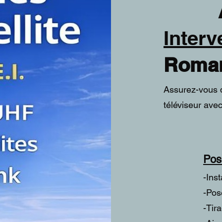
Ant
Interv
Roman
Assurez-vous d
téléviseur ave
Pos
-Ins
-Pos
-Tir