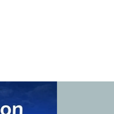
& SAT Multiservice -
83.76
lectroménager