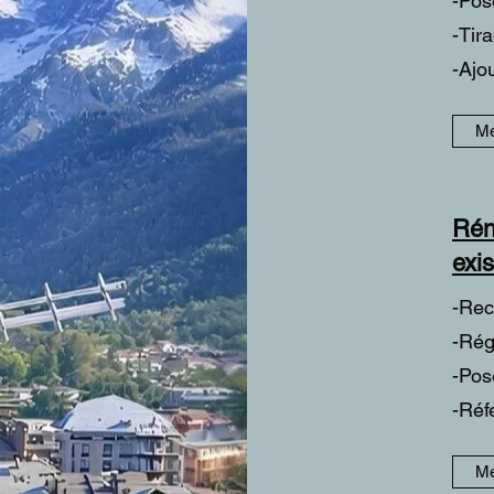
-Pos
-Tir
-Ajou
Me
Rén
exi
-Rec
-Rég
-Pos
-Réfe
Me