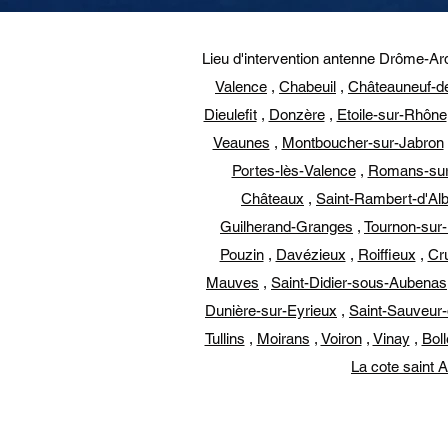
Lieu d'intervention antenne Drôme-Ar
Valence
,
Chabeuil
,
Châteauneuf-d
Dieulefit
,
Donzère
,
Etoile-sur-Rhône
Veaunes
,
Montboucher-sur-Jabron
Portes-lès-Valence
,
Romans-sur
Châteaux
,
Saint-Rambert-d'Al
Guilherand-Granges
,
Tournon-sur
Pouzin
,
Davézieux
,
Roiffieux
,
Cr
Mauves
,
Saint-Didier-sous-Aubenas
Dunière-sur-Eyrieux
,
Saint-Sauveur
Tullins
,
Moirans
,
Voiron
,
Vinay
,
Bol
La cote saint 