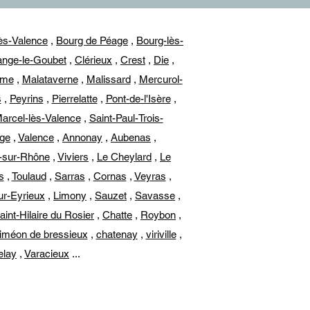
ès-Valence
,
Bourg de Péage
,
Bourg-lès-
nge-le-Goubet
,
Clérieux
,
Crest
,
Die
,
ôme
,
Malataverne
,
Malissard
,
Mercurol-
s
,
Peyrins
,
Pierrelatte
,
Pont-de-l'Isère
,
Marcel-lès-Valence
,
Saint-Paul-Trois-
age
,
Valence
,
Annonay
,
Aubenas
,
e-sur-Rhône
,
Viviers
,
Le Cheylard
,
Le
s
,
Toulaud
,
Sarras
,
Cornas
,
Veyras
,
ur-Eyrieux
,
Limony
,
Sauzet
,
Savasse
,
aint-Hilaire du Rosier
,
Chatte
,
Roybon
,
Siméon de bressieux
,
chatenay
,
viriville
,
elay
,
Varacieux
...