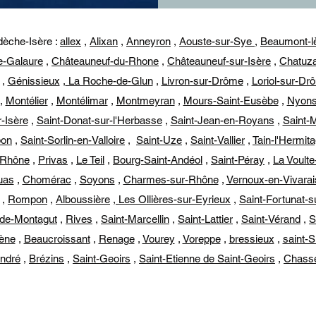
dèche-Isère :
allex
,
Alixan
,
Anneyron
,
Aouste-sur-Sye
,
Beaumont-l
e-Galaure
,
Châteauneuf-du-Rhone
,
Châteauneuf-sur-Isère
,
Chatuza
,
Génissieux
,
La Roche-de-Glun
,
Livron-sur-Drôme
,
Loriol-sur-Dr
,
Montélier
,
Montélimar
,
Montmeyran
,
Mours-Saint-Eusèbe
,
Nyon
-Isère
,
Saint-Donat-sur-l'Herbasse
,
Saint-Jean-en-Royans
,
Saint-
bon
,
Saint-Sorlin-en-Valloire
,
Saint-Uze
,
Saint-Vallier
,
Tain-l'Hermit
-Rhône
,
Privas
,
Le Teil
,
Bourg-Saint-Andéol
,
Saint-Péray
,
La Voult
uas
,
Chomérac
,
Soyons
,
Charmes-sur-Rhône
,
Vernoux-en-Vivarai
,
Rompon
,
Alboussière
,
Les Ollières-sur-Eyrieux
,
Saint-Fortunat-s
-de-Montagut
,
Rives
,
Saint-Marcellin
,
Saint-Lattier
,
Saint-Vérand
,
S
lène
,
Beaucroissant
,
Renage
,
Vourey
,
Voreppe
,
bressieux
,
saint-
André
,
Brézins
,
Saint-Geoirs
,
Saint-Etienne de Saint-Geoirs
,
Chass