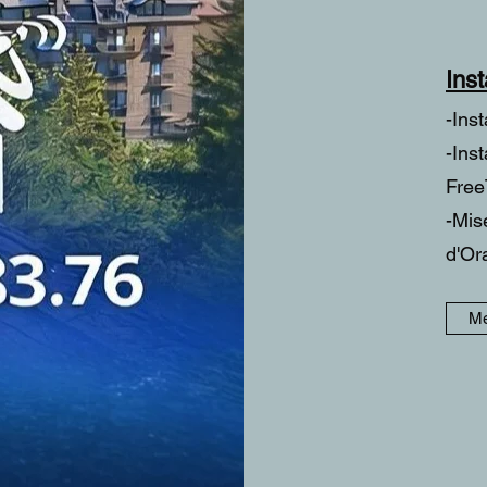
Ins
-Ins
-Ins
Free
-Mis
d'Or
Me