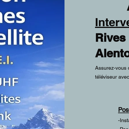
Ant
Interv
Rives 
Alento
Assurez-vous d
téléviseur ave
Pos
-Ins