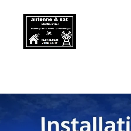
Antenne 
06.20.00.
Antenniste et dépanneur é
Accueil
Antenne