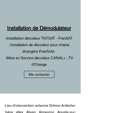
Installation de Démodulateur
-Installation décodeur TNTSAT - FranSAT
-Installation de décodeur pour chaine
étrangère FreeToAir
-Mise en Service décodeur CANAL+ , TV
d'Orange
Me contacter
Lieu d'intervention antenne Drôme-Ardèche-
Isère :
allex
,
Alixan
,
Anneyron
,
Aouste-sur-