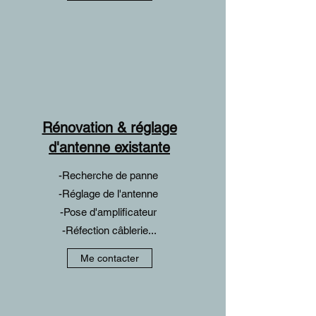
Rénovation & réglage
d'antenne existante
-Recherche de panne
-Réglage de l'antenne
-Pose d'amplificateur
-Réfection câblerie...
Me contacter