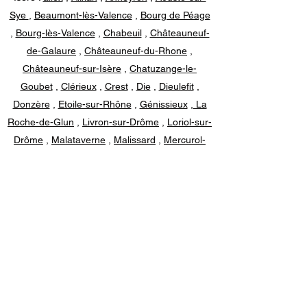
Sye
,
Beaumont-lès-Valence
,
Bourg de Péage
,
Bourg-lès-Valence
,
Chabeuil
,
Châteauneuf-
de-Galaure
,
Châteauneuf-du-Rhone
,
Châteauneuf-sur-Isère
,
Chatuzange-le-
Goubet
,
Clérieux
,
Crest
,
Die
,
Dieulefit
,
Donzère
,
Etoile-sur-Rhône
,
Génissieux
,
La
Roche-de-Glun
,
Livron-sur-Drôme
,
Loriol-sur-
Drôme
,
Malataverne
,
Malissard
,
Mercurol-
Veaunes
,
Montboucher-sur-Jabron
,
Montélier
,
Montélimar
,
Montmeyran
,
Mours-Saint-
Eusèbe
,
Nyons
,
Peyrins
,
Pierrelatte
,
Pont-
de-l'Isère
,
Portes-lès-Valence
,
Romans-sur-
Isère
,
Saint-Donat-sur-l'Herbasse
,
Saint-
Jean-en-Royans
,
Saint-Marcel-lès-Valence
,
Saint-Paul-Trois-Châteaux
,
Saint-Rambert-
d'Albon
,
Saint-Sorlin-en-Valloire
,
Saint-Uze
,
Saint-Vallier
,
Tain-l'Hermitage
,
Valence
,