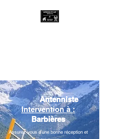
Antenne & SAT
Multiservice -
06.20.00.83.76
Antenniste et dépanneur
électroménager
Antenniste
Intervention à
:
Barbières
Assurez-vous d'une bonne réception et